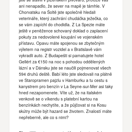
ani nenapadlo, že sever na mapě je támhle. V
Chorvatsku na Šoltě jste společně hledali
veterináře, který zachrání chudáčka ježečka, co
se vám zapíchl do chodidla. Z La Spezie máte
ještě v peněžence schovaný doklad o zaplacení
pokuty za nedovolené koupání ve vojenském
přístavu. Opavu máte spojenou se zbytečným
výletem na registr vozidel a v Bratislavě vám
vykradli auto. Z Budapešti si pamatujete hotel
Gellért za €150 na noc s pohodou oddělených
lázní a v Dánsku jste se naučili pojmenovat všech
594 druhů deště. Babí léto jste sledovali na plátně
ve Staropramen pajzlu v Hamburku a tu cestu s
kanystrem pro benzín v La Seyne-sur-Mer asi taky
hned nezapomenete. Víte už, že na italském
venkově se o víkendu s platební kartou na
benzínkách nechytíte, a že půjčovat si na Kosu
skútry může být hazard se životem. Znalostí máte
nepřeberně, ale co s nimi?