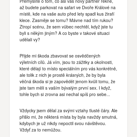
Přemýšlíte o tom, co asi váš nový partner řekne,
až budete parkovat na safari ve Dvoře Králové na
místě, kde na vaše auto před lety spadl kus žirafí
klece. Zasměje se tomu? Mávne nad tím rukou?
Ztropí scénu, že sem vůbec nechtěl, když jste tu
byli s někým jiným? A co byste v takové situaci
udělali vy?
Přijde mi škoda zbavovat se osvědčených
výletních cílů. Já vím, jsou to zážitky a okolnosti,
které dělají to místo speciálním pro vás konkrétně,
ale tolik z nich je prostě
krásných
, že by byla
věčná škoda si je zapovědět jenom kvůli tomu, že
jste tam měli s vaším bývalým první sex. I když,
tohle bych si zrovna asi nechal spíš pro sebe...
Vždycky jsem dělal za svými vztahy tlusté čáry. Ale
přišlo mi, že některá místa by byla navždy smutná,
kdybych je už nikdy nepoctil svou návštěvou.
Vždyť za to nemůžou.