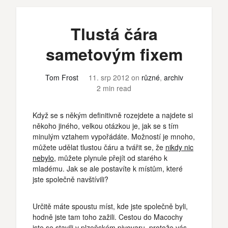
Tlustá čára
sametovým fixem
Tom Frost
11. srp 2012
on
různé
,
archiv
2 min read
Když se s někým definitivně rozejdete a najdete si
někoho jiného, velkou otázkou je, jak se s tím
minulým vztahem vypořádáte. Možností je mnoho,
můžete udělat tlustou čáru a tvářit se, že
nikdy nic
nebylo
, můžete plynule přejít od starého k
mladému. Jak se ale postavíte k místům, které
jste společně navštívili?
Určitě máte spoustu míst, kde jste společně byli,
hodně jste tam toho zažili. Cestou do Macochy
jste se stavili v plzeňském pivovaru, protože vás