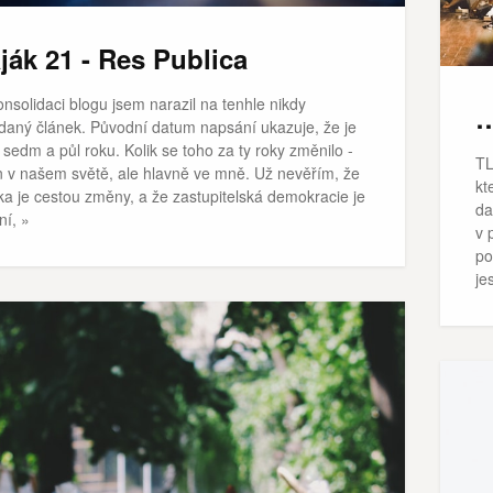
ják 21 - Res Publica
onsolidaci blogu jsem narazil na tenhle nikdy
…
daný článek. Původní datum napsání ukazuje, že je
 sedm a půl roku. Kolik se toho za ty roky změnilo -
TL
n v našem světě, ale hlavně ve mně. Už nevěřím, že
kt
ika je cestou změny, a že zastupitelská demokracie je
da
ní, »
v 
po
je