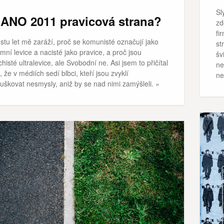
Sl
 ANO 2011 pravicová strana?
zd
fi
stu let mě zaráží, proč se komunisté označují jako
st
mní levice a nacisté jako pravice, a proč jsou
šv
histé ultralevice, ale Svobodní ne. Asi jsem to přičítal
ne
 že v médiích sedí blbci, kteří jsou zvyklí
ne
uškovat nesmysly, aniž by se nad nimi zamýšleli. »