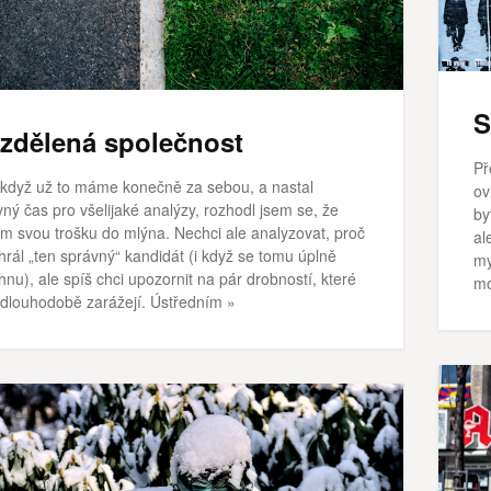
S
zdělená společnost
Př
 když už to máme konečně za sebou, a nastal
ov
ný čas pro všelijaké analýzy, rozhodl jsem se, že
by
ám svou trošku do mlýna. Nechci ale analyzovat, proč
al
rál „ten správný“ kandidát (i když se tomu úplně
my
nu), ale spíš chci upozornit na pár drobností, které
mo
dlouhodobě zarážejí. Ústředním »