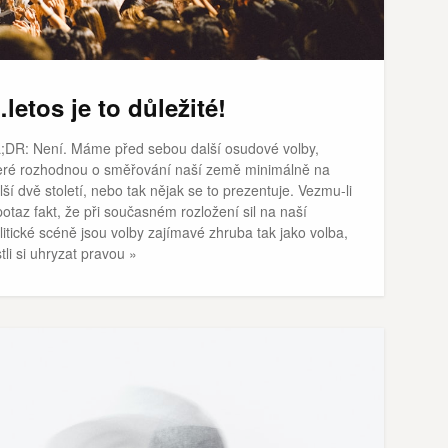
letos je to důležité!
;DR: Není. Máme před sebou další osudové volby,
eré rozhodnou o směřování naší země minimálně na
lší dvě století, nebo tak nějak se to prezentuje. Vezmu-li
potaz fakt, že při současném rozložení sil na naší
litické scéně jsou volby zajímavé zhruba tak jako volba,
stli si uhryzat pravou »