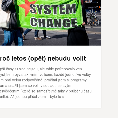
roč letos (opět) nebudu volit
pší časy tu sice nejsou, ale tohle potřebovalo ven.
ysi jsem býval aktivním voličem, každé jednotlivé volby
em bral velmi zodpovědně, pročítal jsem si programy
ran a snažil jsem se volit v souladu se svým
esvědčením (které se samozřejmě taky v průběhu času
nilo). Až jednou přišel zlom – bylo to »