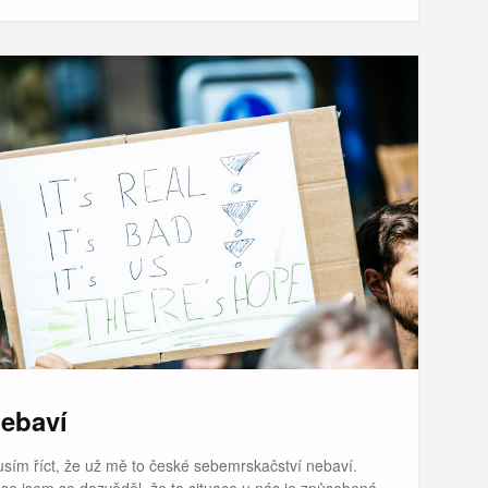
ebaví
sím říct, že už mě to české sebemrskačství nebaví.
se jsem se dozvěděl, že ta situace u nás je způsobená