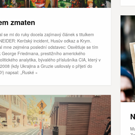
em zmaten
l se mi do ruky docela zajímavý článek s titulkem
EIDER: Kerčský incident, Husův odkaz a Krym.
al mne zejména poslední odstavec: Osvětluje se tím
k George Friedmana, prestižního amerického
litického analytika, bývalého příslušníka CIA, který v
2008 (kdy Ukrajina a Gruzie usilovaly o přijetí do
!) napsal: „Ruské »
N
Mu
Za