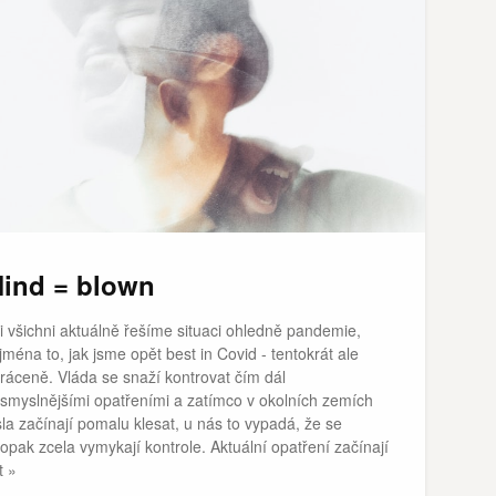
ind = blown
i všichni aktuálně řešíme situaci ohledně pandemie,
jména to, jak jsme opět best in Covid - tentokrát ale
ráceně. Vláda se snaží kontrovat čím dál
smyslnějšími opatřeními a zatímco v okolních zemích
sla začínají pomalu klesat, u nás to vypadá, že se
opak zcela vymykají kontrole. Aktuální opatření začínají
t »