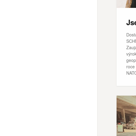
Js
Dosta
SCHN
Zauj
výro
geopo
roce 
NATO