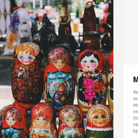
M
As
ze
ob
ne
čí
na
bý