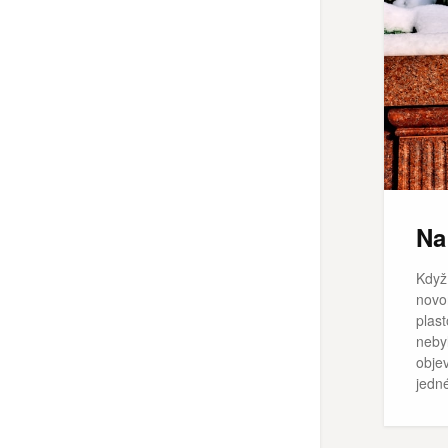
Na
Když
novor
plas
neby
obje
jedné