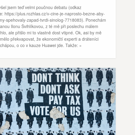
yšel jsem teď velmi poučnou debatu (odkaz
e: https://plus.rozhlas.cz/v-cine-je-naprosto-bezne-aby-
rmy-spehovaly-zapad-tvrdi-sinolog-7718083). Ponechám
ranou Ilonu Švihlíkovou, z té mě při poslechu málem
ihlo, ale přišlo mi to vlastně dost vtipné. Ok, asi by mě
mělo překvapovat, že ekonomičtí experti a dráteníci
chápou, o co v kauze Huawei jde. Takže: »