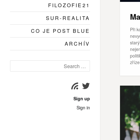
FILOZOFIE21
Ma
SUR-REALITA
Při k
CO JE POST BLUE
nevy
starý
ARCHÍV
neje
polit
zříze
Search
for:
Twitter
Subscribe
page
Sign up
Sign in