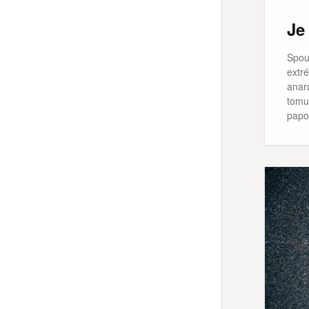
Je
Spou
extré
anarc
tomu,
papo