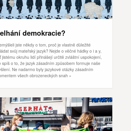
elhání demokracie?
emýšleli jste někdy o tom, proč je vlastně důležité
ládat svůj mateřský jazyk? Nejde o věčné hádky o i a y,
ť jistému okruhu lidí přinášejí určitě zvláštní uspokojení,
e spíš o to, že jazyk zásadním způsobem formuje naše
šlení. Ne nadarmo byly jazykové otázky zásadním
mentem všech obrozeneckých snah »