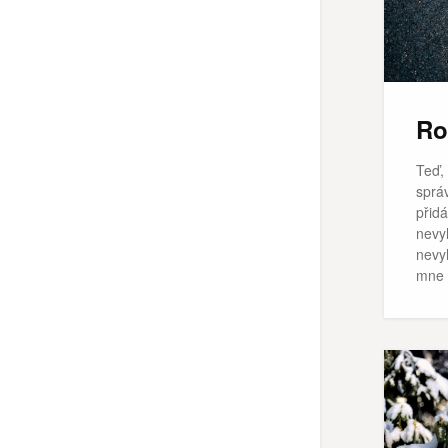
Ro
Teď,
správ
přid
nevyh
nevyh
mne 