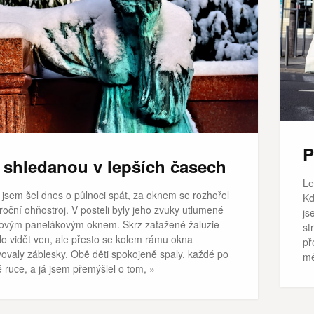
P
 shledanou v lepších časech
Le
 jsem šel dnes o půlnoci spát, za oknem se rozhořel
Kd
oční ohňostroj. V posteli byly jeho zvuky utlumené
js
tovým panelákovým oknem. Skrz zatažené žaluzie
st
lo vidět ven, ale přesto se kolem rámu okna
př
vovaly záblesky. Obě děti spokojeně spaly, každé po
mě
 ruce, a já jsem přemýšlel o tom, »