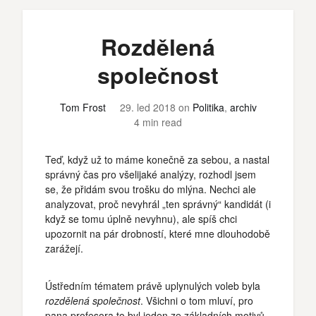
Rozdělená
společnost
Tom Frost
29. led 2018
on
Politika
,
archiv
4 min read
Teď, když už to máme konečně za sebou, a nastal
správný čas pro všelijaké analýzy, rozhodl jsem
se, že přidám svou trošku do mlýna. Nechci ale
analyzovat, proč nevyhrál „ten správný“ kandidát (i
když se tomu úplně nevyhnu), ale spíš chci
upozornit na pár drobností, které mne dlouhodobě
zarážejí.
Ústředním tématem právě uplynulých voleb byla
rozdělená společnost
. Všichni o tom mluví, pro
pana profesora to byl jeden ze základních motivů