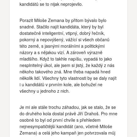
kandidátů se to nijak neprojevilo.
Porazit Miloše Zemana by přitom bývalo bylo
snadné. Stačilo najít kandidáta, který by byl
dostatečně inteligentní, vtipný, dobrý řečník,
pokorný a nepovýšený, vážící si všech občanů
této země, s jasnými morálními a politickými
názory a s nějakou vizí. A zároveň výrazně
mladšího. Když to takhle napíšu, vypadá to jako
nesplnitelný úkol, ale jsem si jistý, že každý z nás
někoho takového zná. Mne třeba napadá hned
několik lidí. Všechny tyto vlastnosti by se daly najít
i u kandidátů v prvním kole, ale bohužel ne
všechny u jednoho z nich.
Je mi ale stále trochu záhadou, jak se stalo, že se
do druhého kola dostal právě Jiří Drahoš. Pro mne
osobně to byl od první chvíle s přehledem
nejnesympatičtější kandidát (ano, včetně Miloše
Zemana) a celá jeho kampaň jen potvrzovala můj