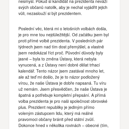
nesmysl. Pokud si kandidát na prezidenta neváží
svých občanů natolik, aby je nechal vyjádřit jejich
vůli, nezaslouží si být prezidentem.
Poslední věc, která mi o letošních volbách došla,
je pro mne tou nejdůležitější. Od začátku jsem byl
proti přímé volbě prezidenta. V posledních pár
týdnech jsem nad tím dost přemýšlel, a vlastně
jsem nedokázal říct proč. Původní důvody byly
jasné – byla to změna Ústavy, která nebyla
vynucená, a z Ústavy není dobré dělat trhací
kalendář. Tento názor jsem zastával mnoho let,
ale až teď mi došlo, že je to názor podložený
vírou, že naše Ústava je dobře napsaná. Tu víru
už nemám. Jsem přesvědčen, že naše Ústava je
špatná a potřebuje kompletní přepsání. A přímá
volba prezidenta je pro naši společnost obrovské
plus. Prezident republiky je jediným přímo
voleným zástupcem lidu, který má reálné
pravomoci občany bránit před státní zvůlí.
Dokonce hned v několika rovinách – obecné (tím,