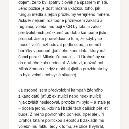
dojem, že to byl špatný člověk na špatném místě.
Jeho pozice je dost možná ukázkou toho, jak
fungují média a jejich průzkumy veřejného mínění.
Ačkoliv nejsem rozhodně příznivcem zákazů a
regulací, volebnímu boji v ČR by totální zákaz
předvolebních průzkumů po dobu kampaně jistě
prospěl. Jsem přesvědčen o tom, že kdyby se
museli voliči rozhodovat podle sebe, a neměli
berličky v podobě „jediného kandidáta, který má
šanci porazit Miloše Zemana“, Jiří Drahoš by se
do druhého kola nedostal. A kdo ví, možná ani
Miloš Zeman (i když u obhajujícího prezidenta by
to byla velmi neobvyklá situace).
Já osobně jsem předvolební kampaň žádného
z kandidátů (ať už existující nebo neexistující)
nijak zvlášť nesledoval, protože mi bylo – a stále je
– docela jedno, kdo na Hradě těch dalších pět let
bude. Z mého povrchního pohledu trpěl ale Jiří
Drahoš fatální politickou slepotou k základnímu
volebnímu faktu, tedy k tomu, že chce-li vyhrát,