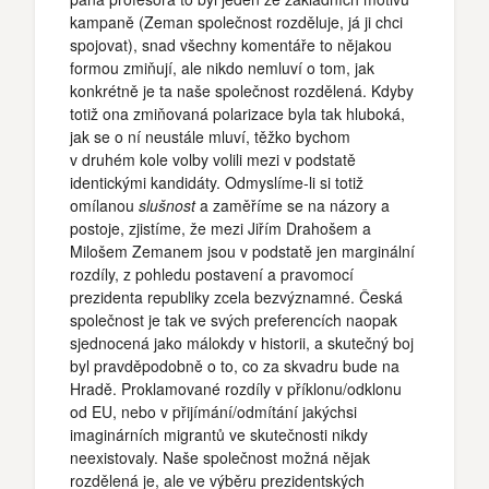
kampaně (Zeman společnost rozděluje, já ji chci
spojovat), snad všechny komentáře to nějakou
formou zmiňují, ale nikdo nemluví o tom, jak
konkrétně je ta naše společnost rozdělená. Kdyby
totiž ona zmiňovaná polarizace byla tak hluboká,
jak se o ní neustále mluví, těžko bychom
v druhém kole volby volili mezi v podstatě
identickými kandidáty. Odmyslíme-li si totiž
omílanou
slušnost
a zaměříme se na názory a
postoje, zjistíme, že mezi Jiřím Drahošem a
Milošem Zemanem jsou v podstatě jen marginální
rozdíly, z pohledu postavení a pravomocí
prezidenta republiky zcela bezvýznamné. Česká
společnost je tak ve svých preferencích naopak
sjednocená jako málokdy v historii, a skutečný boj
byl pravděpodobně o to, co za skvadru bude na
Hradě. Proklamované rozdíly v příklonu/odklonu
od EU, nebo v přijímání/odmítání jakýchsi
imaginárních migrantů ve skutečnosti nikdy
neexistovaly. Naše společnost možná nějak
rozdělená je, ale ve výběru prezidentských