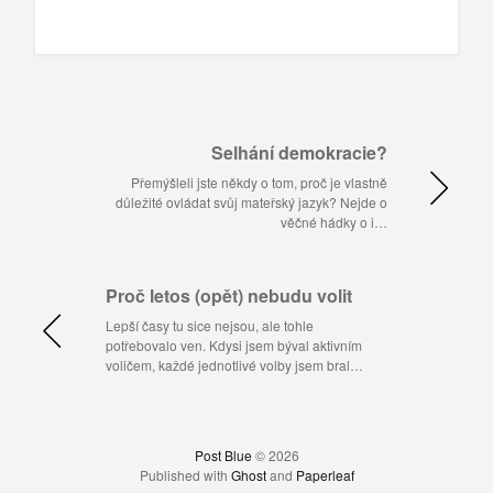
Selhání demokracie?
Přemýšleli jste někdy o tom, proč je vlastně
důležité ovládat svůj mateřský jazyk? Nejde o
věčné hádky o i…
Proč letos (opět) nebudu volit
Lepší časy tu sice nejsou, ale tohle
potřebovalo ven. Kdysi jsem býval aktivním
voličem, každé jednotlivé volby jsem bral…
Post Blue
© 2026
Published with
Ghost
and
Paperleaf