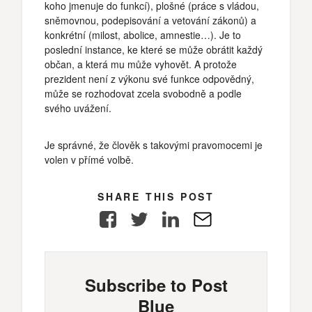
koho jmenuje do funkcí), plošné (práce s vládou,
sněmovnou, podepisování a vetování zákonů) a
konkrétní (milost, abolice, amnestie…). Je to
poslední instance, ke které se může obrátit každý
občan, a která mu může vyhovět. A protože
prezident není z výkonu své funkce odpovědný,
může se rozhodovat zcela svobodně a podle
svého uvážení.
Je správné, že člověk s takovými pravomocemi je
volen v přímé volbě.
SHARE THIS POST
Facebook
Twitter
LinkedIn
E-
Mail
Subscribe to Post
Blue