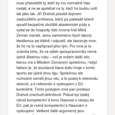
musí přesvědčit ty, kteří by mu normálně hlas
nedali, a ne se spoléhat na ty, kteří ho budou volit
tak jako tak. Jiří Drahoš působil dojmem
zasloužilého profesora, který po padesáti letech
opustil bezpečné útočiště akademické půdy a
vydal se do hospody, kde zrovna hrál Miloš
Zeman mariáš. Jemu samotnému bych takový
idealismus asi klidně i odpustil, ale fascinuje mne,
že ho na to nepřipravil jeho tým. Pro mne je to
známka toho, že na výběr spolupracovníků nemá
úplně šťastnou ruku – což je ovšem další věc,
kterou má s Milošem Zemanem společnou, i když
faktem je, že současná hlava státu hraje v tomto
sportu asi úplně jinou ligu. Společnou ale
rozhodně neměli jinou věc, a to postoj k referendu
obecně, a k referendu o vystoupení z EU
konkrétně. Tímto postojem mne pan profesor
Drahoš znechutil definitivně. Pokud byl český
národ kompetentní k tomu hlasovat o vstupu do
EU, pak je nutně kompetentní k hlasování o
vystoupení. Veškeré další argumenty jsou