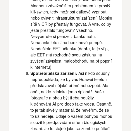
Mnohem závažnějším problémem je prostý
kill-switch, tedy možnost dálkově vypnout
nebo ovlivnit infrastrukturní zařízení. Mobilní
sítě v ČR by přestaly fungovat. A víte, co by
ještě přestalo fungovat? Všechno.
Nevyberete si peníze z bankomatu.
Nenatankujete si na benzínové pumpě.
Neodešlete EET účtenku (dobře, to je vtip,
ale EET má rozhodně svou zásluhu na
zvýšení závislosti maloobchodu na připojení
k internetu).
Spotřebitelská zařízení:
Asi nikdo soudný
nepředpokládá, že by váš Huawei telefon
představoval nějaké přímé nebezpečí. Ale
opět, nejde zdaleka jen o špionáž. Vaše
fotografie mohou být třeba použity
k trénování AI pro deep fake videa. Ostatně,
to je tak skvělý materiál, že nevěřím, že se
to už neděje. Údaje o vašem pohybu mohou
sloužit k předpovídání šíření biologických
zbraní. Je to stejné jako se zombie počítači