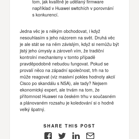
tom, jak kvalitně je udělaný firmware
například v Huawei switchích v porovnání
s konkurencí.
Jedna věc je s někým obchodovat, i když
nesouhlasím s jeho názorem na svět. Druhá věc
je ale stát se na něm závislým, když si nemůžu být
jistý jeho úmysly a zároveň vím, že tradiční
kontrolní mechanismy v tomto případě
pravděpodobně nebudou fungovat. Pokud se
provalí něco na západní společnost, trh na to
může reagovat (viz masivní pokles hodnoty akcií
Cisco po skandálu s NSA), ale tady? Nejsem
ekonomický expert, ale trvám na tom, že
přítomnost Huawei na českém trhu v současném
a plánovaném rozsahu je koledování si o hodně
velký špatný.
SHARE THIS POST
Facebook
Twitter
LinkedIn
E-