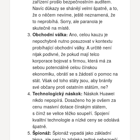
zařízení prošlo bezpečnostním auditem.
Navíc důkazy se shánějí velmi špatně, a to,
že o něčem nevíme, ještě neznamená, že
to neprobíhá. Sorry, ale paranoia je
skutečně na místě.
Obchodní válka:
Ano, celou kauzu je
nepochybně nutno posuzovat v kontextu
probíhající obchodní války. A určitě není
nijak podivné, že pokud mají telco
korporace bojovat s firmou, která má za
sebou potenciálně celou čínskou
ekonomiku, obrátí se s žádostí o pomoc na
stát. Však od toho státy jsou, aby bránily
své občany proti ostatním státům, ne?
Technologický náskok:
Náskok Huawei
nikdo nepopírá. Dosaženo ho je ovšem za
cenu masivní dotace čínským státem,
s čímž se velice těžko soupeří. Spojení
kvalitní technologie a nízké ceny se odolává
špatně.
Špionáž:
Špionáž vypadá jako základní
téma, ale není to zdaleka jediné nebezpečí.