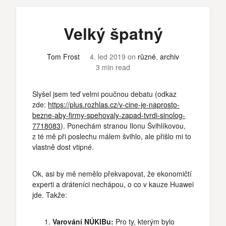
Velký špatný
Tom Frost
4. led 2019
on
různé
,
archiv
3 min read
Slyšel jsem teď velmi poučnou debatu (odkaz
zde:
https://plus.rozhlas.cz/v-cine-je-naprosto-
bezne-aby-firmy-spehovaly-zapad-tvrdi-sinolog-
7718083
). Ponechám stranou Ilonu Švihlíkovou,
z té mě při poslechu málem švihlo, ale přišlo mi to
vlastně dost vtipné.
Ok, asi by mě nemělo překvapovat, že ekonomičtí
experti a dráteníci nechápou, o co v kauze Huawei
jde. Takže:
Varování NÚKIBu:
Pro ty, kterým bylo