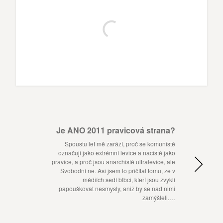
Je ANO 2011 pravicová strana?
Spoustu let mě zaráží, proč se komunisté
označují jako extrémní levice a nacisté jako
pravice, a proč jsou anarchisté ultralevice, ale
Svobodní ne. Asi jsem to přičítal tomu, že v
médiích sedí blbci, kteří jsou zvyklí
papouškovat nesmysly, aniž by se nad nimi
zamýšleli.…