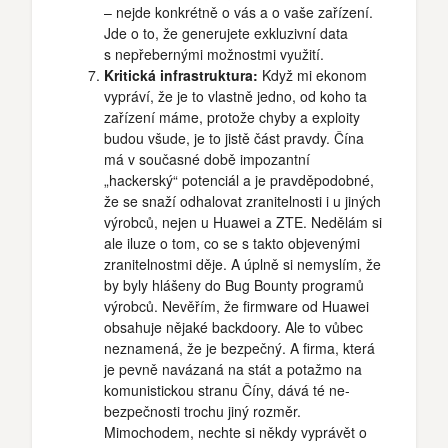
– nejde konkrétně o vás a o vaše zařízení.
Jde o to, že generujete exkluzivní data
s nepřebernými možnostmi využití.
Kritická infrastruktura:
Když mi ekonom
vypráví, že je to vlastně jedno, od koho ta
zařízení máme, protože chyby a exploity
budou všude, je to jistě část pravdy. Čína
má v současné době impozantní
„hackerský“ potenciál a je pravděpodobné,
že se snaží odhalovat zranitelnosti i u jiných
výrobců, nejen u Huawei a ZTE. Nedělám si
ale iluze o tom, co se s takto objevenými
zranitelnostmi děje. A úplně si nemyslím, že
by byly hlášeny do Bug Bounty programů
výrobců. Nevěřím, že firmware od Huawei
obsahuje nějaké backdoory. Ale to vůbec
neznamená, že je bezpečný. A firma, která
je pevně navázaná na stát a potažmo na
komunistickou stranu Číny, dává té ne-
bezpečnosti trochu jiný rozměr.
Mimochodem, nechte si někdy vyprávět o