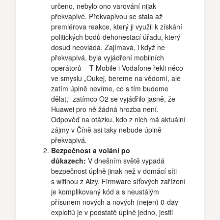
určeno, nebylo ono varování nijak
překvapivé. Překvapivou se stala až
premiérova reakce, který ji využil k získání
politických bodů dehonestací úřadu, který
dosud neovládá. Zajímavá, i když ne
překvapivá, byla vyjádření mobilních
operátorů – T-Mobile i Vodafone řekli něco
ve smyslu „Oukej, bereme na vědomí, ale
zatím úplně nevíme, co s tím budeme
dělat,“ zatímco O2 se vyjádřilo jasně, že
Huawei pro ně žádná hrozba není.
Odpověď na otázku, kdo z nich má aktuální
zájmy v Číně asi taky nebude úplně
překvapivá.
Bezpečnost a volání po
důkazech:
V dnešním světě vypadá
bezpečnost úplně jinak než v domácí síti
s wifinou z Alzy. Firmware síťových zařízení
je komplikovaný kód a s neustálým
přísunem nových a nových (nejen) 0-day
exploitů je v podstatě úplně jedno, jestli