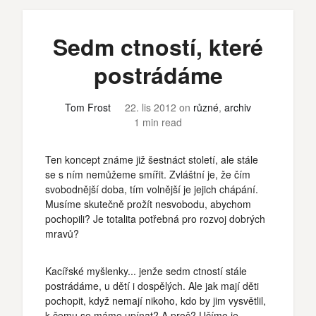
Sedm ctností, které
postrádáme
Tom Frost
22. lis 2012
on
různé
,
archiv
1 min read
Ten koncept známe již šestnáct století, ale stále
se s ním nemůžeme smířit. Zvláštní je, že čím
svobodnější doba, tím volnější je jejich chápání.
Musíme skutečně prožít nesvobodu, abychom
pochopili? Je totalita potřebná pro rozvoj dobrých
mravů?
Kacířské myšlenky... jenže sedm ctností stále
postrádáme, u dětí i dospělých. Ale jak mají děti
pochopit, když nemají nikoho, kdo by jim vysvětlil,
k čemu se máme upínat? A proč? Učíme je