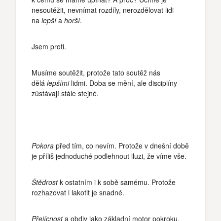
nesoutěžit, nevnímat rozdíly, nerozdělovat lidi
na
lepší
a
horší
.
Jsem proti.
Musíme soutěžit, protože tato soutěž nás
dělá
lepšími
lidmi. Doba se mění, ale disciplíny
zůstávají stále stejné.
Pokora
před tím, co nevím. Protože v dnešní době
je příliš jednoduché podlehnout iluzi, že víme vše.
Štědrost
k ostatním i k sobě samému. Protože
rozhazovat i lakotit je snadné.
Přejícnost
a obdiv jako základní motor pokroku.