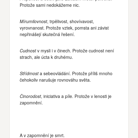
Protože sami nedokážeme nic.
Mírumilovnost
, trpělivost, shovívavost,
vyrovnanost. Protože vztek, pomsta ani závist
nepřinášejí skutečná řešení.
Cudnost
v mysli i v činech. Protože cudnost není
strach, ale úcta k druhému.
Střídmost
a sebeovládání. Protože příliš mnoho
čehokoliv narušuje rovnováhu světa.
Činorodost
, iniciativa a píle. Protože v lenosti je
zapomnění.
A v zapomnění je smrt.