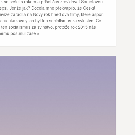
k se sešel s rokem a přišel čas zrevidovat Sametovou
epsi. Jenže jak? Docela mne překvapilo, že Česká
levize zařadila na Nový rok hned dva filmy, které aspoň
ochu ukazovaly, co byl ten socialismus za svinstvo. Co
 ten socialismus za svinstvo, protože rok 2015 nás
němu posunul zase »