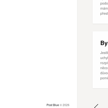
podo
mám 
přes
By
Jestl
uchyl
rozpi
něco
důvod
pomě
Post Blue
© 2026