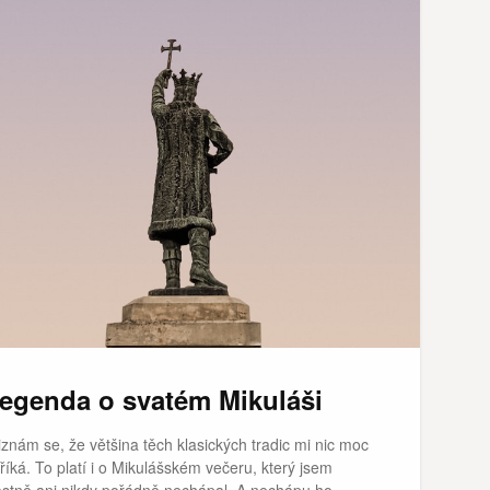
egenda o svatém Mikuláši
iznám se, že většina těch klasických tradic mi nic moc
říká. To platí i o Mikulášském večeru, který jsem
astně ani nikdy pořádně nechápal. A nechápu ho