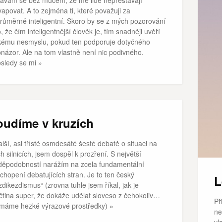
návám se bez mučení, že mě lidé nepřestávají
apovat. A to zejména ti, které považuji za
růměrně inteligentní. Skoro by se z mých pozorování
, že čím inteligentnější člověk je, tím snadněji uvěří
kému nesmyslu, pokud ten podporuje dotyčného
onázor. Ale na tom vlastně není nic podivného.
sledy se mi »
oudíme v kruzích
alší, asi třísté osmdesáté šesté debatě o situaci na
h silnicích, jsem dospěl k prozření. S největší
děpodobností narážím na zcela fundamentální
chopení debatujících stran. Je to ten český
L
dikezdismus“ (zrovna tuhle jsem říkal, jak je
ičtina super, že dokáže udělat sloveso z čehokoliv…
Př
 máme hezké výrazové prostředky) »
ne
vl