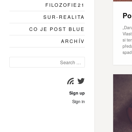
FILOZOFIE21
Po
SUR-REALITA
„Dar
CO JE POST BLUE
Vlas
si te
ARCHÍV
předa
spad
Search
for:
Twitter
Subscribe
page
Sign up
Sign in