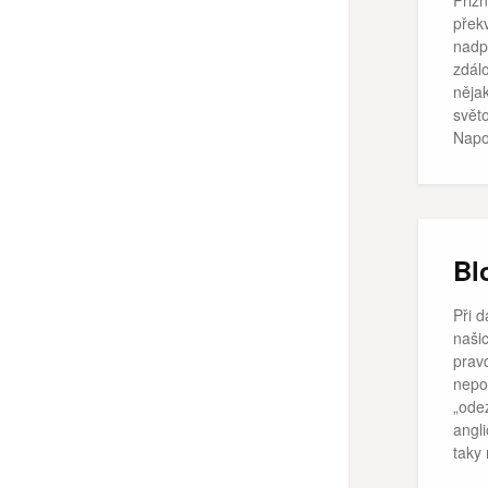
Přiz
překv
nadp
zdálo
něja
svět
Napo
Bl
Při d
našic
prav
nepo
„odez
angl
taky