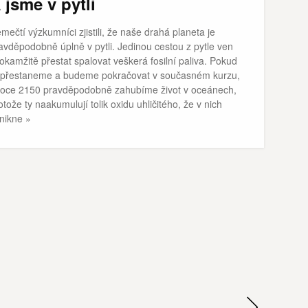
 jsme v pytli
mečtí výzkumníci zjistili, že naše drahá planeta je
avděpodobně úplně v pytli. Jedinou cestou z pytle ven
 okamžitě přestat spalovat veškerá fosilní paliva. Pokud
přestaneme a budeme pokračovat v současném kurzu,
roce 2150 pravděpodobně zahubíme život v oceánech,
otože ty naakumulují tolik oxidu uhličitého, že v nich
nikne »