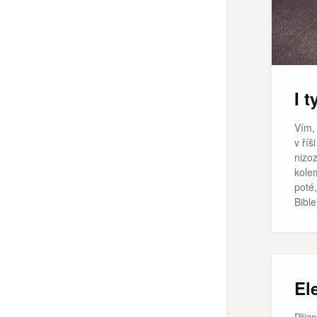
I t
Vím, 
v říš
nizo
kole
poté,
Bible
El