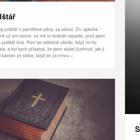
lštář
uji polštář z paměťové pěny, za odvoz. Zn. spěchá.“
tně už ani nevím, co mě to tenkrát napadlo, proč jsem
n polštář bral. Paní se viditelně ulevilo, když mi ho
la, a byl bych přísahal, že jsem slyšel žuchnutí, jak jí
l kámen ze srdce, když se za mnou »
S