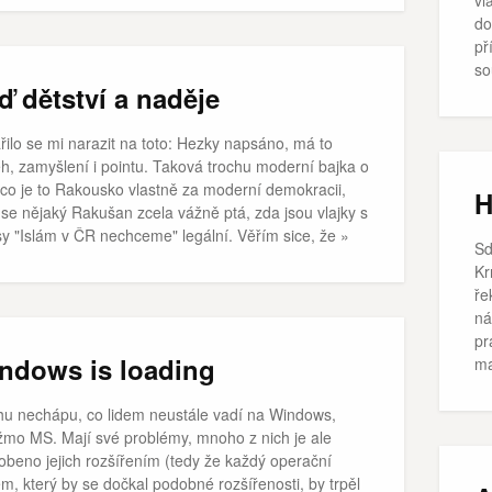
do
př
so
ď dětství a naděje
řilo se mi narazit na toto: Hezky napsáno, má to
ěh, zamyšlení i pointu. Taková trochu moderní bajka o
 co je to Rakousko vlastně za moderní demokracii,
H
 se nějaký Rakušan zcela vážně ptá, zda jsou vlajky s
sy "Islám v ČR nechceme" legální. Věřím sice, že »
Sd
Kr
ře
ná
pr
ndows is loading
ma
hu nechápu, co lidem neustále vadí na Windows,
žmo MS. Mají své problémy, mnoho z nich je ale
obeno jejich rozšířením (tedy že každý operační
m, který by se dočkal podobné rozšířenosti, by trpěl