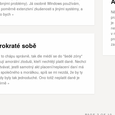
A
bnými problémy). Já osobně Windows používám,
poměrně extenzivní zkušenosti s jinými systémy, a
Ně
to bych »
pr
je
ne
v 
pr
rokraté sobě
za
i to chápu správně, tak dle médií se do "šedé zóny"
ují amorální zloduši, kteří nechtějí platit daně. Nechci
tvávat, jestli samotný akt placení/neplacení daní má
 společného s morálkou, spíš se mi nezdá, že by ty
y byly tak jednoduché. Ono totiž neplatit daně je
rně »
PAGE 2 OF 10