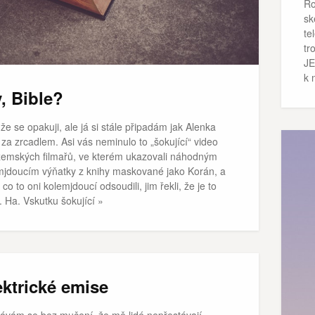
Ro
sk
te
tr
JE
k 
y, Bible?
že se opakuji, ale já si stále připadám jak Alenka
i za zrcadlem. Asi vás neminulo to „šokující“ video
zemských filmařů, ve kterém ukazovali náhodným
mjdoucím výňatky z knihy maskované jako Korán, a
 co to oni kolemjdoucí odsoudili, jim řekli, že je to
. Ha. Vskutku šokující »
ektrické emise