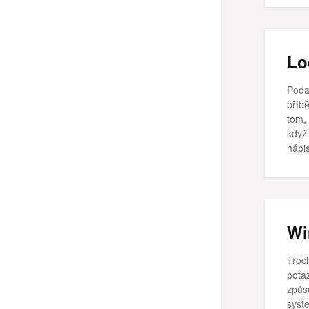
Lo
Poda
příb
tom,
když
nápi
Wi
Troc
pota
způs
systé