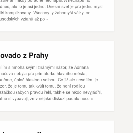
dnes, ale to je asi jedno. Dnešní svět je pro jednu mysl
íliš komplikovaný. Všechny ty žabomyší války, od
usedských vztahů až po »
ovado z Prahy
ílím s mnoha svými známými názor, že Adriana
náčová nebyla pro primátorku hlavního města,
kněme, úplně šťastnou volbou. Co již ale nesdílím, je
zor, že je tomu tak kvůli tomu, že není rodilou
ažačkou (abych pravdu řekl, takhle se nikdo nevyjádřil,
tně si vybavuji, že v nějaké diskuzi padalo něco »