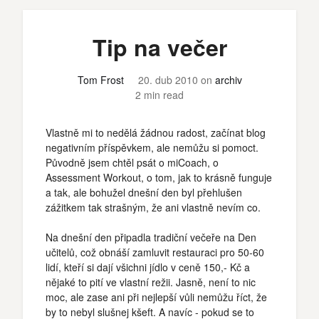
Tip na večer
Tom Frost
20. dub 2010
on
archiv
2 min read
Vlastně mi to nedělá žádnou radost, začínat blog
negativním příspěvkem, ale nemůžu si pomoct.
Původně jsem chtěl psát o miCoach, o
Assessment Workout, o tom, jak to krásně funguje
a tak, ale bohužel dnešní den byl přehlušen
zážitkem tak strašným, že ani vlastně nevím co.
Na dnešní den připadla tradiční večeře na Den
učitelů, což obnáší zamluvit restauraci pro 50-60
lidí, kteří si dají všichni jídlo v ceně 150,- Kč a
nějaké to pití ve vlastní režii. Jasně, není to nic
moc, ale zase ani při nejlepší vůli nemůžu říct, že
by to nebyl slušnej kšeft. A navíc - pokud se to