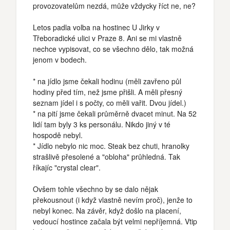
provozovatelům nezdá, může vždycky říct ne, ne?
Letos padla volba na hostinec U Jirky v
Třeboradické ulici v Praze 8. Ani se mi vlastně
nechce vypisovat, co se všechno dělo, tak možná
jenom v bodech.
* na jídlo jsme čekali hodinu (měli zavřeno půl
hodiny před tím, než jsme přišli. A měli přesný
seznam jídel i s počty, co měli vařit. Dvou jídel.)
* na pití jsme čekali průměrně dvacet minut. Na 52
lidí tam byly 3 ks personálu. Nikdo jiný v té
hospodě nebyl.
* Jídlo nebylo nic moc. Steak bez chuti, hranolky
strašlivě přesolené a "obloha" průhledná. Tak
říkajíc "crystal clear".
Ovšem tohle všechno by se dalo nějak
překousnout (i když vlastně nevím proč), jenže to
nebyl konec. Na závěr, když došlo na placení,
vedoucí hostince začala být velmi nepříjemná. Vtip