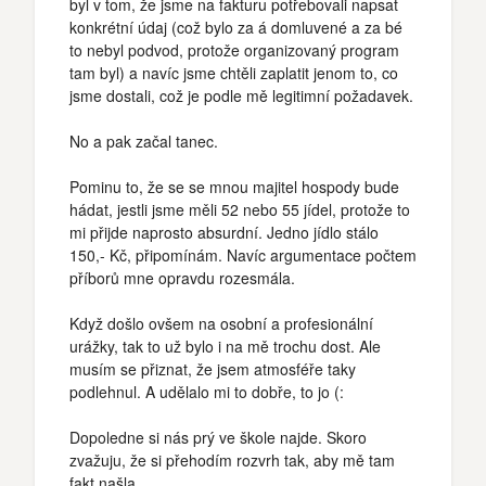
byl v tom, že jsme na fakturu potřebovali napsat
konkrétní údaj (což bylo za á domluvené a za bé
to nebyl podvod, protože organizovaný program
tam byl) a navíc jsme chtěli zaplatit jenom to, co
jsme dostali, což je podle mě legitimní požadavek.
No a pak začal tanec.
Pominu to, že se se mnou majitel hospody bude
hádat, jestli jsme měli 52 nebo 55 jídel, protože to
mi přijde naprosto absurdní. Jedno jídlo stálo
150,- Kč, připomínám. Navíc argumentace počtem
příborů mne opravdu rozesmála.
Když došlo ovšem na osobní a profesionální
urážky, tak to už bylo i na mě trochu dost. Ale
musím se přiznat, že jsem atmosféře taky
podlehnul. A udělalo mi to dobře, to jo (:
Dopoledne si nás prý ve škole najde. Skoro
zvažuju, že si přehodím rozvrh tak, aby mě tam
fakt našla...