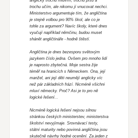
anglicky trochu mluvím, trochu píšu a
trochu učím, ale nikomu jí vnucovat nechci.
Ministerstvo argumentuje tím, že angličtina
je stejně volbou pro 90% škol, ale co je
tohle za argument? Navíc školy, které dnes
vyučují například němčinu, budou muset
shánět angličtináře - hodně štěstí.
Angličtina je dnes bezesporu světovým
jazykem číslo jedna. Ovšem pro mnoho lidí
je naprosto zbytečná. Moje sestra žije
téměř na hranicích s Německem. Ona, její
manžel, ani její děti neumějí anglicky víc
než pár základních frází. Nicméně všichni
mluví německy. Proč? Asi je to pro ně
logické řešení...
Nicméně logická řešení nejsou silnou
stránkou českých ministerstev, ministerstva
školství nevyjímaje. Srovnávací testy,
státní maturity nebo povinná angličtina jsou
skutečně návrhy hodné ocenění. Za jeden z