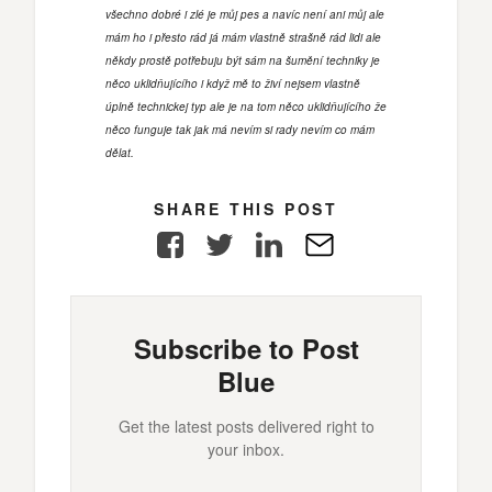
všechno dobré i zlé je můj pes a navíc není ani můj ale
mám ho i přesto rád já mám vlastně strašně rád lidi ale
někdy prostě potřebuju být sám na šumění techniky je
něco uklidňujícího i když mě to živí nejsem vlastně
úplně technickej typ ale je na tom něco uklidňujícího že
něco funguje tak jak má nevím si rady nevím co mám
dělat.
SHARE THIS POST
Facebook
Twitter
LinkedIn
E-
Mail
Subscribe to Post
Blue
Get the latest posts delivered right to
your inbox.