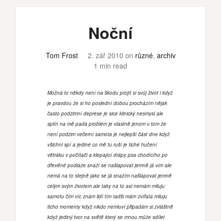
Noční
Tom Frost
2. zář 2010
on
různé
,
archiv
1 min read
Možná to někdy není na škodu projít si svůj život i když
je pravdou že si ho poslední dobou procházím nějak
často podzimní deprese je sice klinický nesmysl ale
splín na mě padá problém je vlastně jenom v tom že
není podzim večerní samota je nejlepší část dne když
všichni spí a jediné co mě tu ruší je tiché hučení
větráku v počítači a klepající drápy psa chodícího po
dřevěné podlaze snaží se našlapovat jemně já vím ale
nemá na to stejně jako se já snažím našlapovat jemně
celým svým životem ale taky na to asi nemám miluju
samotu čím víc znám lidí tím radši mám zvířata miluju
ticho momenty když nikdo nemluví připadám si zvláštně
když jediný tvor na světě který se mnou může sdílet